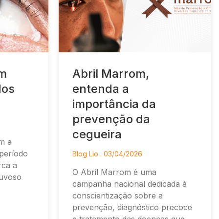
em
Abril Marrom,
dos
entenda a
importância da
prevenção da
cegueira
m a
 período
Blog Lio
03/04/2026
rca a
O Abril Marrom é uma
huvoso
campanha nacional dedicada à
conscientização sobre a
prevenção, diagnóstico precoce