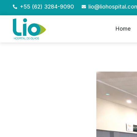
+55 (62) 3284-9090
lio@liohospital.co
Home